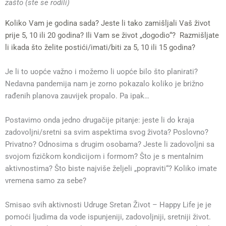
zašto (ste se rodili)
Koliko Vam je godina sada? Jeste li tako zamišljali Vaš život
prije 5, 10 ili 20 godina? Ili Vam se život „dogodio“? Razmišljate
li ikada što želite postići/imati/biti za 5, 10 ili 15 godina?
Je li to uopće važno i možemo li uopće bilo što planirati?
Nedavna pandemija nam je zorno pokazalo koliko je brižno
rađenih planova zauvijek propalo. Pa ipak…
Postavimo onda jedno drugačije pitanje: jeste li do kraja
zadovoljni/sretni sa svim aspektima svog života? Poslovno?
Privatno? Odnosima s drugim osobama? Jeste li zadovoljni sa
svojom fizičkom kondicijom i formom? Što je s mentalnim
aktivnostima? Što biste najviše željeli „popraviti“? Koliko imate
vremena samo za sebe?
Smisao svih aktivnosti Udruge Sretan Život – Happy Life je je
pomoći ljudima da vode ispunjeniji, zadovoljniji, sretniji život.