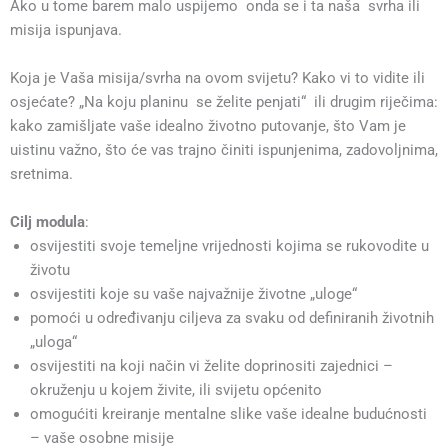
Ako u tome barem malo uspijemo onda se i ta naša svrha ili
misija ispunjava.
Koja je Vaša misija/svrha na ovom svijetu? Kako vi to vidite ili
osjećate? „Na koju planinu se želite penjati“ ili drugim riječima:
kako zamišljate vaše idealno životno putovanje, što Vam je
uistinu važno, što će vas trajno činiti ispunjenima, zadovoljnima,
sretnima.
Cilj modula
:
osvijestiti svoje temeljne vrijednosti kojima se rukovodite u
životu
osvijestiti koje su vaše najvažnije životne „uloge“
pomoći u određivanju ciljeva za svaku od definiranih životnih
„uloga“
osvijestiti na koji način vi želite doprinositi zajednici –
okruženju u kojem živite, ili svijetu općenito
omogućiti kreiranje mentalne slike vaše idealne budućnosti
– vaše osobne misije